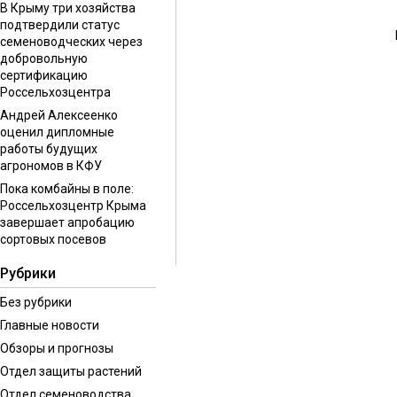
В Крыму три хозяйства
подтвердили статус
семеноводческих через
добровольную
сертификацию
Россельхозцентра
Андрей Алексеенко
оценил дипломные
работы будущих
агрономов в КФУ
Пока комбайны в поле:
Россельхозцентр Крыма
завершает апробацию
сортовых посевов
Рубрики
Без рубрики
Главные новости
Обзоры и прогнозы
Отдел защиты растений
Отдел семеноводства