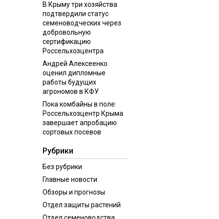
В Крыму три хозяйства
подтвердили статус
семеноводческих через
добровольную
сертификацию
Россельхозцентра
Андрей Алексеенко
оценил дипломные
работы будущих
агрономов в КФУ
Пока комбайны в поле:
Россельхозцентр Крыма
завершает апробацию
сортовых посевов
Рубрики
Без рубрики
Главные новости
Обзоры и прогнозы
Отдел защиты растений
Отдел семеноводства