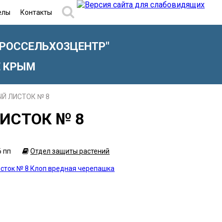
елы
Контакты
"РОССЕЛЬХОЗЦЕНТР"
Е КРЫМ
Й ЛИСТОК № 8
ИСТОК № 8
6 пп
Отдел защиты растений
сток № 8 Клоп вредная черепашка