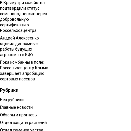
В Крыму три хозяйства
подтвердили статус
семеноводческих через
добровольную
сертификацию
Россельхозцентра
Андрей Алексеенко
оценил дипломные
работы будущих
агрономов в КФУ
Пока комбайны в поле:
Россельхозцентр Крыма
завершает апробацию
сортовых посевов
Рубрики
Без рубрики
Главные новости
Обзоры и прогнозы
Отдел защиты растений
Отдел семеноводства