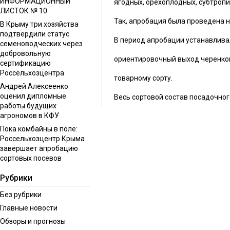
ИНФОРМАЦИОННЫЙ
ягодных, орехоплодных, субтропи
ЛИСТОК № 10
Так, апробация была проведена н
В Крыму три хозяйства
подтвердили статус
В период апробации устанавлива
семеноводческих через
добровольную
ориентировочный выход черенков
сертификацию
Россельхозцентра
товарному сорту.
Андрей Алексеенко
оценил дипломные
Весь сортовой состав посадочног
работы будущих
агрономов в КФУ
Пока комбайны в поле:
Россельхозцентр Крыма
завершает апробацию
сортовых посевов
Рубрики
Без рубрики
Главные новости
Обзоры и прогнозы