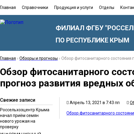
Главная
Справочники
Продукция и услуги
Отделы
Конта
ФИЛИАЛ ФГБУ "РОССЕЛ
ПО РЕСПУБЛИКЕ КРЫМ
Главная
›
Обзоры и прогнозы
›
Обзор фитосанитарного состояния п
Обзор фитосанитарного состо
прогноз развития вредных о
Свежие записи
Апрель 13, 2021 в 7:43 пп
О
Россельхозцентр Крыма
Обзор фитосанитарного состояния
начал приём семян
нового урожая на
проверку