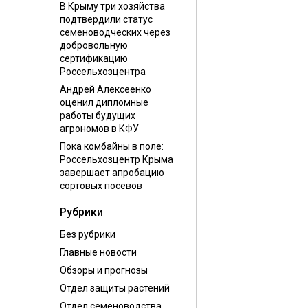
В Крыму три хозяйства
подтвердили статус
семеноводческих через
добровольную
сертификацию
Россельхозцентра
Андрей Алексеенко
оценил дипломные
работы будущих
агрономов в КФУ
Пока комбайны в поле:
Россельхозцентр Крыма
завершает апробацию
сортовых посевов
Рубрики
Без рубрики
Главные новости
Обзоры и прогнозы
Отдел защиты растений
Отдел семеноводства